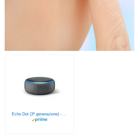
Echo Dot (3ª generazione) - Altoparlante intelligente con integrazione Alexa - Tessuto antracite