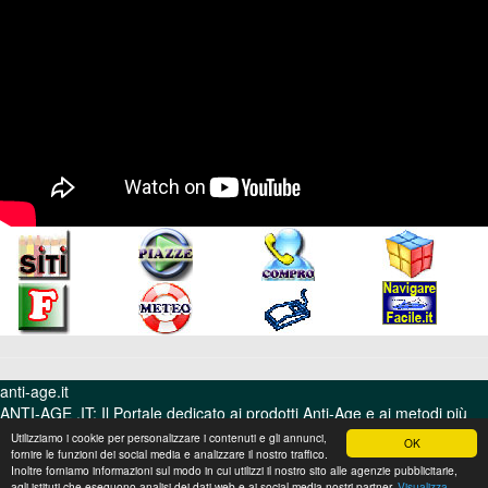
anti-age.it
ANTI-AGE .IT: Il Portale dedicato ai prodotti Anti-Age e ai metodi più
efficaci per combattere le rughe e i segni dell'età.
Utilizziamo i cookie per personalizzare i contenuti e gli annunci,
OK
fornire le funzioni dei social media e analizzare il nostro traffico.
© Video Italia Production srl - Bologna - P.I. 04322860372 - REA BO
Inoltre forniamo informazioni sul modo in cui utilizzi il nostro sito alle agenzie pubblicitarie,
agli istituti che eseguono analisi dei dati web e ai social media nostri partner.
Visualizza